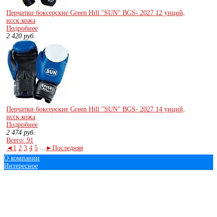
Перчатки боксерские Green Hill "SUN" BGS- 2027 12 унций,
исск.кожа
Подробнее
2 420
руб.
Перчатки боксерские Green Hill "SUN" BGS- 2027 14 унций,
исск.кожа
Подробнее
2 474
руб.
Всего: 91
◄
1
2
3
4
5
...
►
Последняя
О компании
Интересное
© 2013 - 2016 Экипировка для единоборств.рф
+7 (343)
219-08-58
+7
(908)
630-66-15