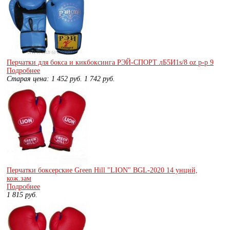
Перчатки для бокса и кикбоксинга РЭЙ-СПОРТ лБ5И1s/8 oz р-р 9
Подробнее
Старая цена:
1 452
руб.
1 742
руб.
Перчатки боксерские Green Hill "LION" BGL-2020 14 унций,
кож.зам
Подробнее
1 815
руб.