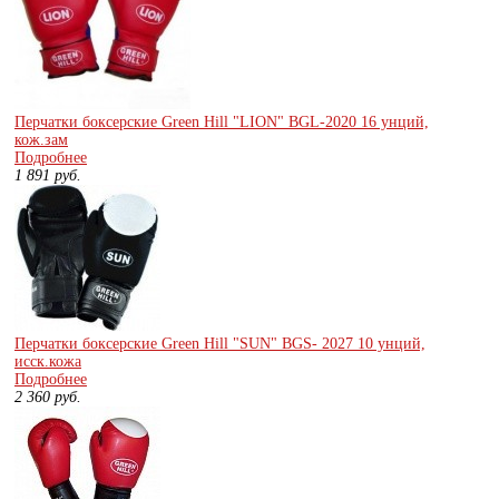
Перчатки боксерские Green Hill "LION" BGL-2020 16 унций,
кож.зам
Подробнее
1 891
руб.
Перчатки боксерские Green Hill "SUN" BGS- 2027 10 унций,
исск.кожа
Подробнее
2 360
руб.