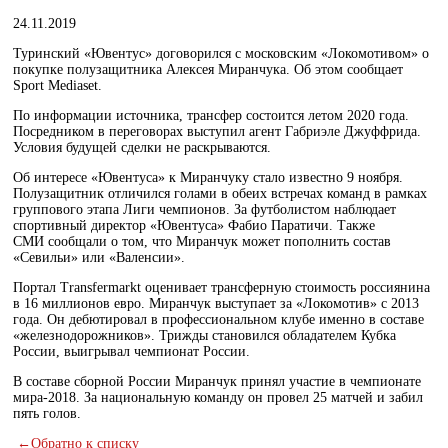
24.11.2019
Туринский «Ювентус» договорился с московским «Локомотивом» о
покупке полузащитника Алексея Миранчука. Об этом сообщает
Sport Mediaset.
По информации источника, трансфер состоится летом 2020 года.
Посредником в переговорах выступил агент Габриэле Джуффрида.
Условия будущей сделки не раскрываются.
Об интересе «Ювентуса» к Миранчуку стало известно 9 ноября.
Полузащитник отличился голами в обеих встречах команд в рамках
группового этапа Лиги чемпионов. За футболистом наблюдает
спортивный директор «Ювентуса» Фабио Паратичи. Также
СМИ сообщали о том, что Миранчук может пополнить состав
«Севильи» или «Валенсии».
Портал Transfermarkt оценивает трансферную стоимость россиянина
в 16 миллионов евро. Миранчук выступает за «Локомотив» с 2013
года. Он дебютировал в профессиональном клубе именно в составе
«железнодорожников». Трижды становился обладателем Кубка
России, выигрывал чемпионат России.
В составе сборной России Миранчук принял участие в чемпионате
мира-2018. За национальную команду он провел 25 матчей и забил
пять голов.
←
Обратно к списку