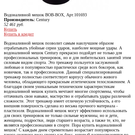
Водоналивной мешок BOB-BOX, Арт.101693
Производитель:
Century
52 461
руб.
Купить
Купить в кредит
Водоналивной мешок позволит самым наилучшим образом
отрабатывать убойные серии ударов, наиболее мощные удары. А
водоналивной мешок Сentury прекрасно подойдет не только для
профессиональных тренировок, но и для любительских занятий этим
силовым видом спорта. Это тренажер пользуется заслуженной
любовью и популярностью практически среди всех боксеров, как
новичков, так и профессионалов. Данный специализированный
тренажер полностью соответствует корпусу обычного живого
человека, обладающего прекрасным атлетическим телосложением. А
благодаря своим уникальным техническим характеристикам
водоналивной мешок купить мечтают многие спортсмены, чтобы
оттачивать свои навыки, мастерство и отрабатывать удары различной
сложности. Этот тренажер имеет отличную устойчивость, а его
внешняя поверхность сделана из весьма прочного материала -
пластизоля. Водоналивной мешок могут эффективно использовать
для своих тренировок не только сильные мужчины, но и дети,
женщины, подростки, люди старшего возраста, а также те, кто, не
являятся профессионалами в спорте. Пора купить водоналивной
мешок! С каждым днем стремительно возрастает популярность
такого силового вида спорта как бокс, который распространяется по