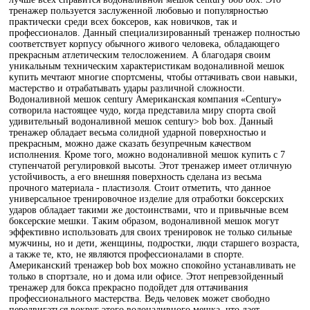
тренажер пользуется заслуженной любовью и популярностью
практически среди всех боксеров, как новичков, так и
профессионалов. Данный специализированный тренажер полностью
соответствует корпусу обычного живого человека, обладающего
прекрасным атлетическим телосложением. А благодаря своим
уникальным техническим характеристикам водоналивной мешок
купить мечтают многие спортсмены, чтобы оттачивать свои навыки,
мастерство и отрабатывать удары различной сложности.
Водоналивной мешок century Американская компания «Сentury»
сотворила настоящее чудо, когда представила миру спорта свой
удивительный водоналивной мешок century> bob box. Данный
тренажер обладает весьма солидной ударной поверхностью и
прекрасным, можно даже сказать безупречным качеством
исполнения. Кроме того, можно водоналивной мешок купить с 7
ступенчатой регулировкой высоты. Этот тренажер имеет отличную
устойчивость, а его внешняя поверхность сделана из весьма
прочного материала - пластизоля. Стоит отметить, что данное
универсальное тренировочное изделие для отработки боксерских
ударов обладает такими же достоинствами, что и привычные всем
боксерские мешки. Таким образом, водоналивной мешок могут
эффективно использовать для своих тренировок не только сильные
мужчины, но и дети, женщины, подростки, люди старшего возраста,
а также те, кто, не являются профессионалами в спорте.
Американский тренажер bob box можно спокойно устанавливать не
только в спортзале, но и дома или офисе. Этот непревзойденный
тренажер для бокса прекрасно подойдет для оттачивания
профессионального мастерства. Ведь человек может свободно
передвигаться вокруг этого водоналивного мешка, что дает