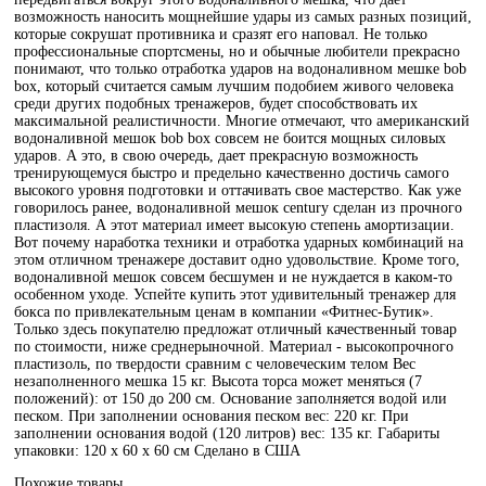
возможность наносить мощнейшие удары из самых разных позиций,
которые сокрушат противника и сразят его наповал. Не только
профессиональные спортсмены, но и обычные любители прекрасно
понимают, что только отработка ударов на водоналивном мешке bob
box, который считается самым лучшим подобием живого человека
среди других подобных тренажеров, будет способствовать их
максимальной реалистичности. Многие отмечают, что американский
водоналивной мешок bob box совсем не боится мощных силовых
ударов. А это, в свою очередь, дает прекрасную возможность
тренирующемуся быстро и предельно качественно достичь самого
высокого уровня подготовки и оттачивать свое мастерство. Как уже
говорилось ранее, водоналивной мешок century сделан из прочного
пластизоля. А этот материал имеет высокую степень амортизации.
Вот почему наработка техники и отработка ударных комбинаций на
этом отличном тренажере доставит одно удовольствие. Кроме того,
водоналивной мешок совсем бесшумен и не нуждается в каком-то
особенном уходе. Успейте купить этот удивительный тренажер для
бокса по привлекательным ценам в компании «Фитнес-Бутик».
Только здесь покупателю предложат отличный качественный товар
по стоимости, ниже среднерыночной. Материал - высокопрочного
пластизоль, по твердости сравним с человеческим телом Вес
незаполненного мешка 15 кг. Высота торса может меняться (7
положений): от 150 до 200 см. Основание заполняется водой или
песком. При заполнении основания песком вес: 220 кг. При
заполнении основания водой (120 литров) вес: 135 кг. Габариты
упаковки: 120 х 60 х 60 см Сделано в США
Похожие товары