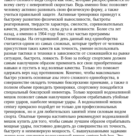
всему свету с невероятной скоростью. Ведь именно бокс позволяет
человеку активно развивать свою физическую форму, а также
учиться правильной защите. Активные тренировки приведут к
быстрому развитию физической выносливости, быстроты
реагирования, твердости характера, смелости, соревновательных
качеств, решительности, силы духа и активности. Более ста лет
назад, а именно в 1904 году бокс стал частью программы
Олимпиады. На сегодняшний день данный вид единоборства
считается одним из самых сложных, которые требует от человека
присутствия таких качеств как точность, умение использовать
разные тактики и техники в зависимости от сложившейся на рынке
ситуации, быстрота, ловкость. В бою за победу спортсмен должен
самым наилучшим образом применить все свои приобретенные
навыки и пустить в ход волевые качества. Только это поможет
одержать верх над противником. Конечно, чтобы максимально
быстро усвоить основные азы этого сложного единоборства, в
совершенстве овладеть точными боксерскими приемами, а также п
полном объеме проводить тренировки, спортсмену понадобится
специальный боксерский инвентарь. Только хороший водоналивной
мешок позволит самым наилучшим образом отрабатывать убойные
серии ударов, наиболее мощные удары. А водоналивной мешок
century прекрасно подойдет не только для профессиональных
тренировок, но и для любительских занятий этим силовым видом
спорта. Опытные тренера настоятельно рекомендуют водоналивной
мешок купить для того, чтобы самым лучшим образом отрабатывать
мощные удары, постоянно доводить до совершенства их точность,
быстроту и неимоверную мощность. С вышеуказанными задачами
лучше всех справится водоналивной мешок century bob box. Это