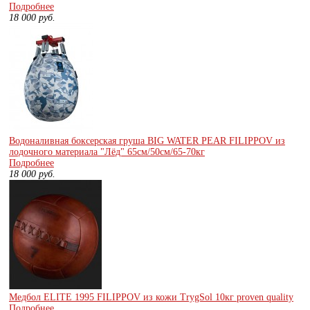
Подробнее
18 000
руб.
Водоналивная боксерская груша BIG WATER PEAR FILIPPOV из
лодочного материала "Лёд" 65см/50см/65-70кг
Подробнее
18 000
руб.
Медбол ELITE 1995 FILIPPOV из кожи TrygSol 10кг proven quality
Подробнее