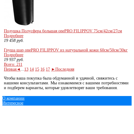
Подушка Полусфера большая onePRO FILIPPOV 75см/42см/27см
Подробнее
19 458
руб.
Груша шар onePRO FILIPPOV из натуральной кожи 60см/50см/30кг
Подробнее
19 937
руб.
Всего: 211
Первая
◄
...
13
14
15
16
17
►
Последняя
Чтобы ваша покупка была обдуманной и удачной, свяжитесь с
нашими консультантами. Мы ознакомимся с вашими потребностями
и подберем варианты, которые удовлетворят ваши требования.
О компании
Интересное
© 2013 - 2016 Экипировка для единоборств.рф
+7 (343)
219-08-58
+7
(908)
630-66-15