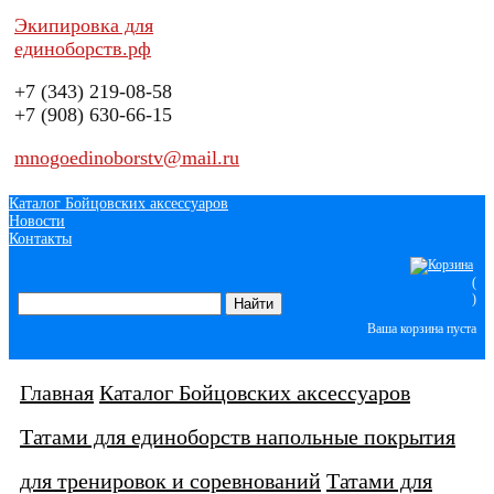
Экипировка для
единоборств.рф
+7 (343)
219-08-58
+7 (908)
630-66-15
mnogoedinoborstv@mail.ru
Каталог Бойцовских аксессуаров
Новости
Контакты
(
)
Ваша корзина пуста
Главная
Каталог Бойцовских аксессуаров
Татами для единоборств напольные покрытия
для тренировок и соревнований
Татами для