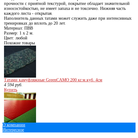
прочности с приятной текстурой, покрытие обладает значительной
износостойкостью, не имеет запаха и не токсично. Нижняя часть
каждого листа - открытая.
Наполнитель данных татами может служить даже при интенсивных
тренировках до вплоть до 20 лет.
Материал: ПВВ
Размер: 1 х 2 м.
Цвет: любой
Похожие товары
Татами камуфляжные GreenCAMO 200 кг.м.куб. 4см
4 594
руб.
Купить
О компании
Татами рисовая соломка JUDO с антислипом 200 кг.м.куб. 4см
Интересное
5 577
руб.
Купить
© 2013 - 2016 Экипировка для единоборств.рф