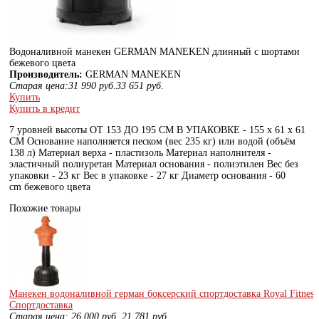
Водоналивной манекен GERMAN MANEKEN длинный с шортами
бежевого цвета
Производитель:
GERMAN MANEKEN
Старая цена:
31 990
руб.
33 651
руб.
Купить
Купить в кредит
7 уровней высоты ОТ 153 ДО 195 СМ В УПАКОВКЕ - 155 х 61 х 61
СМ Основание наполняется песком (вес 235 кг) или водой (объём
138 л) Материал верха - пластизоль Материал наполнителя -
эластичный полиуретан Материал основания - полиэтилен Вес без
упаковки - 23 кг Вес в упаковке - 27 кг Диаметр основания - 60
cm бежевого цвета
Похожие товары
Манекен водоналивной герман боксерский спортдоставка Royal Fitnes
Спортдоставка
Старая цена:
26 000
руб.
21 781
руб.