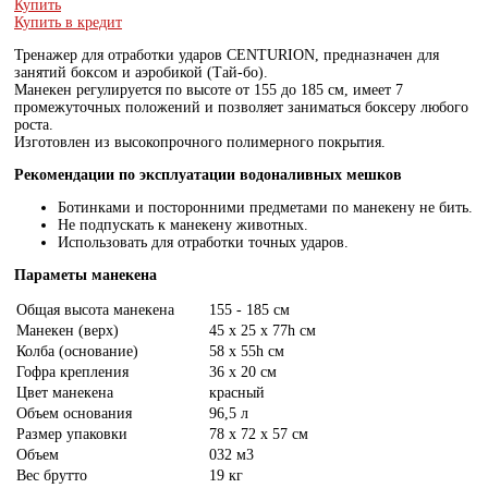
Купить
Купить в кредит
Тренажер для отработки ударов CENTURION, предназначен для
занятий боксом и аэробикой (Тай-бо).
Манекен регулируется по высоте от 155 до 185 см, имеет 7
промежуточных положений и позволяет заниматься боксеру любого
роста.
Изготовлен из высокопрочного полимерного покрытия.
Рекомендации по эксплуатации водоналивных мешков
Ботинками и посторонними предметами по манекену не бить.
Не подпускать к манекену животных.
Использовать для отработки точных ударов.
Параметы манекена
Общая высота манекена
155 - 185 см
Манекен (верх)
45 х 25 х 77h см
Колба (основание)
58 х 55h см
Гофра крепления
36 х 20 см
Цвет манекена
красный
Объем основания
96,5 л
Размер упаковки
78 х 72 х 57 см
Объем
032 м3
Вес брутто
19 кг