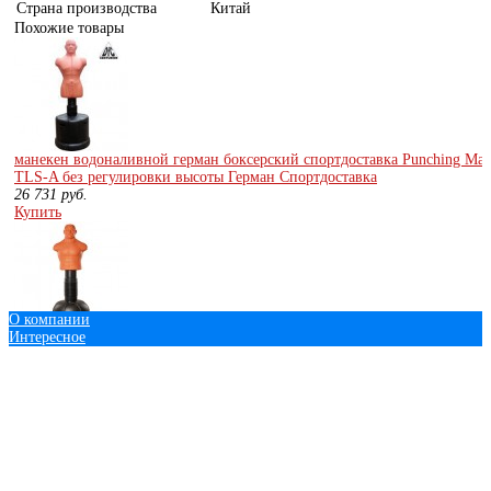
Страна производства
Китай
Похожие товары
манекен водоналивной герман боксерский спортдоставка Punching 
TLS-A без регулировки высоты Герман Спортдоставка
26 731
руб.
Купить
О компании
Интересное
Водоналивной манекен Royal Fitness, арт.TLS-H Герман Спортдоставка
21 781
руб.
© 2013 - 2016 Экипировка для единоборств.рф
Купить
+7 (343)
219-08-58
+7
(908)
630-66-15
mnogoedinoborstv@mail.ru