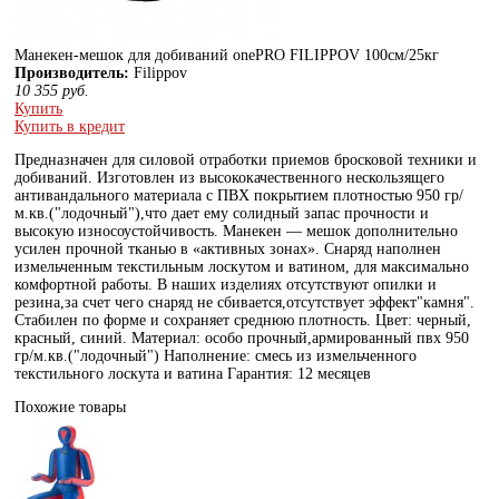
Манекен-мешок для добиваний onePRO FILIPPOV 100см/25кг
Производитель:
Filippov
10 355
руб.
Купить
Купить в кредит
Предназначен для силовой отработки приемов бросковой техники и
добиваний. Изготовлен из высококачественного нескользящего
антивандального материала с ПВХ покрытием плотностью 950 гр/
м.кв.("лодочный"),что дает ему солидный запас прочности и
высокую износоустойчивость. Манекен — мешок дополнительно
усилен прочной тканью в «активных зонах». Снаряд наполнен
измельченным текстильным лоскутом и ватином, для максимально
комфортной работы. В наших изделиях отсутствуют опилки и
резина,за счет чего снаряд не сбивается,отсутствует эффект"камня".
Стабилен по форме и сохраняет среднюю плотность. Цвет: черный,
красный, синий. Материал: особо прочный,армированный пвх 950
гр/м.кв.("лодочный") Наполнение: смесь из измельченного
текстильного лоскута и ватина Гарантия: 12 месяцев
Похожие товары