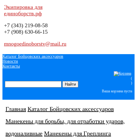
Экипировка для
единоборств.рф
+7 (343)
219-08-58
+7 (908)
630-66-15
mnogoedinoborstv@mail.ru
Каталог Бойцовских аксессуаров
Новости
Контакты
(
)
Ваша корзина пуста
Главная
Каталог Бойцовских аксессуаров
Манекены для борьбы, для отработки ударов,
водоналивные
Манекены для Греплинга