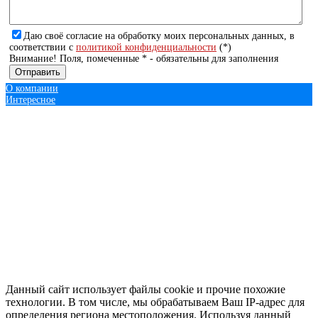
Даю своё согласие на обработку моих персональных данных, в
соответствии с
политикой конфиденциальности
(*)
Внимание! Поля, помеченные * - обязательны для заполнения
О компании
Интересное
© 2013 - 2016 Экипировка для единоборств.рф
+7 (343)
219-08-58
+7
(908)
630-66-15
mnogoedinoborstv@mail.ru
Оплата онлайн
Перейти на основной сайт
Создание сайта UR66.RU
Данный сайт использует файлы cookie и прочие похожие
технологии. В том числе, мы обрабатываем Ваш IP-адрес для
определения региона местоположения. Используя данный